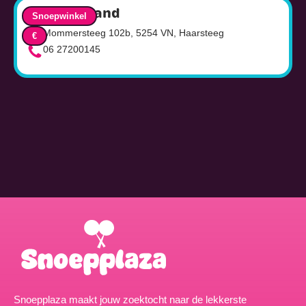
Snoepjesland
Snoepwinkel
Mommersteeg 102b, 5254 VN, Haarsteeg
€
06 27200145
Snoepplaza maakt jouw zoektocht naar de lekkerste