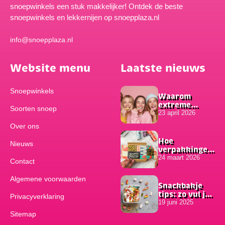
snoepwinkels een stuk makkelijker! Ontdek de beste
snoepwinkels en lekkernijen op snoepplaza.nl
info@snoepplaza.nl
Website menu
Laatste nieuws
Snoepwinkels
Waarom
extreme
Soorten snoep
smaken zo
23 april 2026
populair zijn
Over ons
onder
jongeren
Hoe
Nieuws
verpakkingen
bijdragen aan
24 maart 2026
Contact
het succes van
online
Algemene voorwaarden
bestellingen
Snackbakje
tips: zo vul je
Privacyverklaring
hem
19 juni 2025
Sitemap