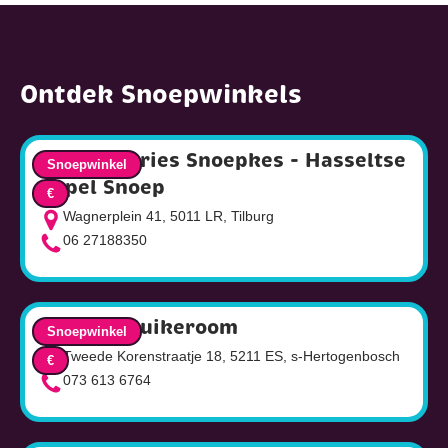
Ontdek Snoepwinkels
van den Dries Snoepkes - Hasseltse
Snoepwinkel
Kapel Snoep
€
Wagnerplein 41, 5011 LR, Tilburg
06 27188350
Bossche Suikeroom
Snoepwinkel
Tweede Korenstraatje 18, 5211 ES, s-Hertogenbosch
€
073 613 6764