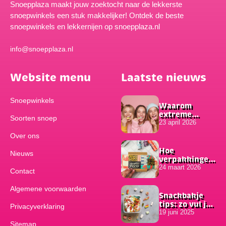
Snoepplaza maakt jouw zoektocht naar de lekkerste
snoepwinkels een stuk makkelijker! Ontdek de beste
snoepwinkels en lekkernijen op snoepplaza.nl
info@snoepplaza.nl
Website menu
Laatste nieuws
Snoepwinkels
Waarom
extreme
Soorten snoep
smaken zo
23 april 2026
populair zijn
Over ons
onder
jongeren
Hoe
Nieuws
verpakkingen
bijdragen aan
24 maart 2026
Contact
het succes van
online
Algemene voorwaarden
bestellingen
Snackbakje
tips: zo vul je
Privacyverklaring
hem
19 juni 2025
Sitemap