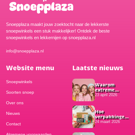
Snoepplaza maakt jouw zoektocht naar de lekkerste
snoepwinkels een stuk makkelijker! Ontdek de beste
snoepwinkels en lekkernijen op snoepplaza.nl
info@snoepplaza.nl
Website menu
Laatste nieuws
Snoepwinkels
Waarom
extreme
Soorten snoep
smaken zo
23 april 2026
populair zijn
Over ons
onder
jongeren
Hoe
Nieuws
verpakkingen
bijdragen aan
24 maart 2026
Contact
het succes van
online
Algemene voorwaarden