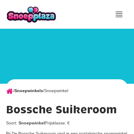
/
Snoepwinkels
/
Snoepwinkel
Bossche Suikeroom
Soort:
Snoepwinkel
Prijsklasse:
€
Bij De Bossche Suikeroom vind je een nostalgische snoepwinkel