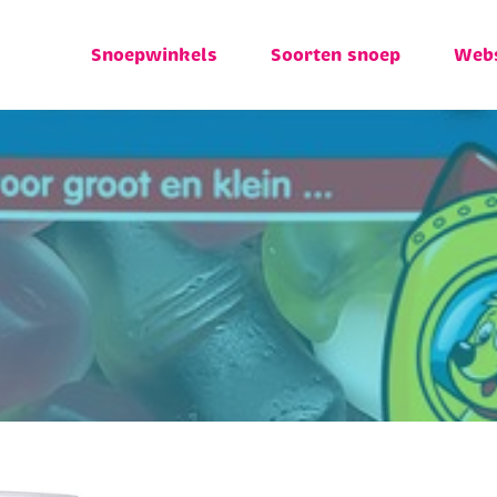
Snoepwinkels
Soorten snoep
Web