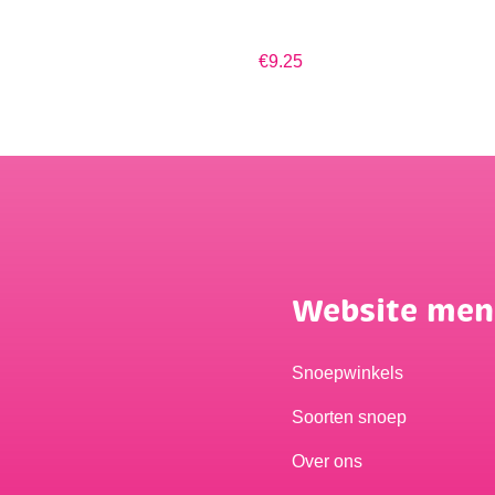
€9.25
Website me
Snoepwinkels
Soorten snoep
Over ons