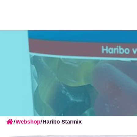
/
/
Webshop
Haribo Starmix