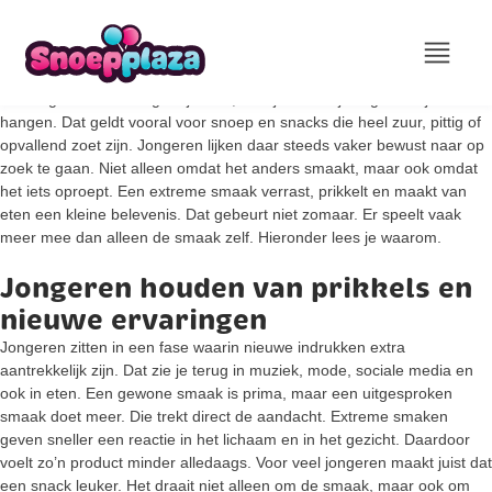
Sommige smaken vergeet je snel, terwijl andere juist goed blijven
hangen. Dat geldt vooral voor snoep en snacks die heel zuur, pittig of
opvallend zoet zijn. Jongeren lijken daar steeds vaker bewust naar op
zoek te gaan. Niet alleen omdat het anders smaakt, maar ook omdat
het iets oproept. Een extreme smaak verrast, prikkelt en maakt van
eten een kleine belevenis. Dat gebeurt niet zomaar. Er speelt vaak
meer mee dan alleen de smaak zelf. Hieronder lees je waarom.
Jongeren houden van prikkels en
nieuwe ervaringen
Jongeren zitten in een fase waarin nieuwe indrukken extra
aantrekkelijk zijn. Dat zie je terug in muziek, mode, sociale media en
ook in eten. Een gewone smaak is prima, maar een uitgesproken
smaak doet meer. Die trekt direct de aandacht. Extreme smaken
geven sneller een reactie in het lichaam en in het gezicht. Daardoor
voelt zo’n product minder alledaags. Voor veel jongeren maakt juist dat
een snack leuker. Het draait niet alleen om de smaak, maar ook om