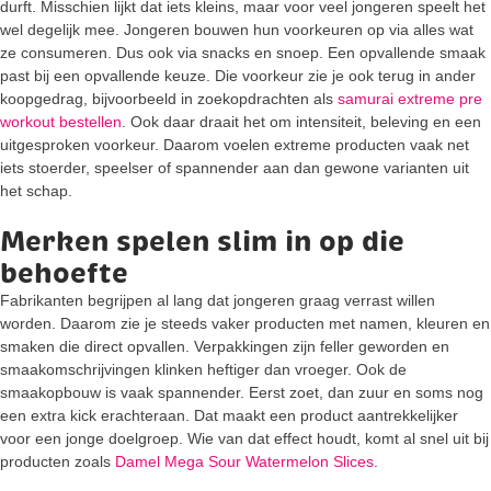
durft. Misschien lijkt dat iets kleins, maar voor veel jongeren speelt het
wel degelijk mee. Jongeren bouwen hun voorkeuren op via alles wat
ze consumeren. Dus ook via snacks en snoep. Een opvallende smaak
past bij een opvallende keuze. Die voorkeur zie je ook terug in ander
koopgedrag, bijvoorbeeld in zoekopdrachten als
samurai extreme pre
workout bestellen
. Ook daar draait het om intensiteit, beleving en een
uitgesproken voorkeur. Daarom voelen extreme producten vaak net
iets stoerder, speelser of spannender aan dan gewone varianten uit
het schap.
Merken spelen slim in op die
behoefte
Fabrikanten begrijpen al lang dat jongeren graag verrast willen
worden. Daarom zie je steeds vaker producten met namen, kleuren en
smaken die direct opvallen. Verpakkingen zijn feller geworden en
smaakomschrijvingen klinken heftiger dan vroeger. Ook de
smaakopbouw is vaak spannender. Eerst zoet, dan zuur en soms nog
een extra kick erachteraan. Dat maakt een product aantrekkelijker
voor een jonge doelgroep. Wie van dat effect houdt, komt al snel uit bij
producten zoals
Damel Mega Sour Watermelon Slices
.