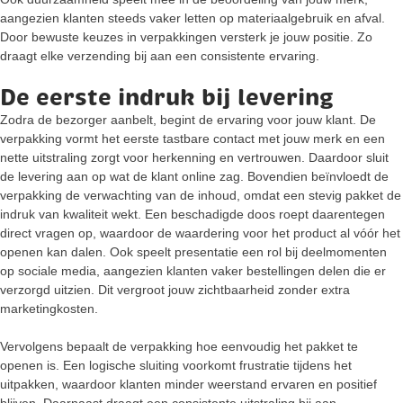
aangezien klanten steeds vaker letten op materiaalgebruik en afval.
Door bewuste keuzes in verpakkingen versterk je jouw positie. Zo
draagt elke verzending bij aan een consistente ervaring.
De eerste indruk bij levering
Zodra de bezorger aanbelt, begint de ervaring voor jouw klant. De
verpakking vormt het eerste tastbare contact met jouw merk en een
nette uitstraling zorgt voor herkenning en vertrouwen. Daardoor sluit
de levering aan op wat de klant online zag. Bovendien beïnvloedt de
verpakking de verwachting van de inhoud, omdat een stevig pakket de
indruk van kwaliteit wekt. Een beschadigde doos roept daarentegen
direct vragen op, waardoor de waardering voor het product al vóór het
openen kan dalen. Ook speelt presentatie een rol bij deelmomenten
op sociale media, aangezien klanten vaker bestellingen delen die er
verzorgd uitzien. Dit vergroot jouw zichtbaarheid zonder extra
marketingkosten.
Vervolgens bepaalt de verpakking hoe eenvoudig het pakket te
openen is. Een logische sluiting voorkomt frustratie tijdens het
uitpakken, waardoor klanten minder weerstand ervaren en positief
blijven. Daarnaast draagt een consistente uitstraling bij aan