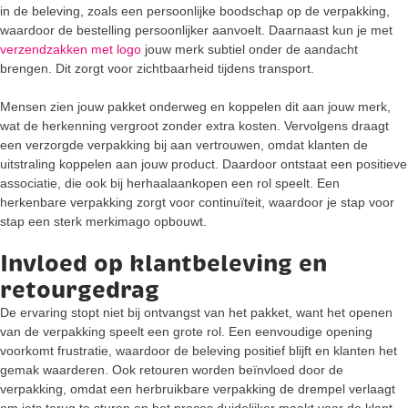
in de beleving, zoals een persoonlijke boodschap op de verpakking,
waardoor de bestelling persoonlijker aanvoelt. Daarnaast kun je met
verzendzakken met logo
jouw merk subtiel onder de aandacht
brengen. Dit zorgt voor zichtbaarheid tijdens transport.
Mensen zien jouw pakket onderweg en koppelen dit aan jouw merk,
wat de herkenning vergroot zonder extra kosten. Vervolgens draagt
een verzorgde verpakking bij aan vertrouwen, omdat klanten de
uitstraling koppelen aan jouw product. Daardoor ontstaat een positieve
associatie, die ook bij herhaalaankopen een rol speelt. Een
herkenbare verpakking zorgt voor continuïteit, waardoor je stap voor
stap een sterk merkimago opbouwt.
Invloed op klantbeleving en
retourgedrag
De ervaring stopt niet bij ontvangst van het pakket, want het openen
van de verpakking speelt een grote rol. Een eenvoudige opening
voorkomt frustratie, waardoor de beleving positief blijft en klanten het
gemak waarderen. Ook retouren worden beïnvloed door de
verpakking, omdat een herbruikbare verpakking de drempel verlaagt
om iets terug te sturen en het proces duidelijker maakt voor de klant.