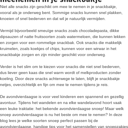
Niet alle snacks zijn geschikt om mee te nemen in je snackbakje,
vooral als je onderweg bent. Sommige snacks kunnen snel plakken,
knoeien of snel bederven en dat wil je natuurlijk vermijden.
Vermijd bijvoorbeeld smeuïge snacks zoals chocoladepasta, dikke
dipsauzen of natte fruitsoorten zoals watermeloen, die kunnen lekken
en zorgen voor een rommelige snackbak. Ook snacks die makkelijk
kruimelen, zoals koekjes of chips, kunnen voor een wirwar in het
snackbakje zorgen en zijn minder geschikt voor onderweg.
Verder is het slim om te kiezen voor snacks die niet snel bederven,
dus liever geen kaas die snel warm wordt of melkproducten zonder
koeling. Door deze snacks achterwege te laten, blijft je snackbakje
netjes, overzichtelijk en fijn om mee te nemen tijdens je reis.
De avondvierdaagse is voor veel kinderen een spannend en gezellig
avontuur. Tijdens het wandelen en na elke wandelavond hoort vaak
een leuke traktatie: het bekende avondvierdaagse snoep! Maar welk
snoep avondvierdaagse is nu het beste om mee te nemen? In deze
blog lees je welke soorten snoep perfect passen bij de
avondvierdaagse, handige tips voor het samenstellen van snoepzakjes