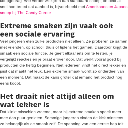
koopgedrag. Wie verder wil kijken dan standaard snoep, ontdekt al
snel hoe breed dat aanbod is, bijvoorbeeld met
Amerikaans en Japans
snoep bij The Candy Corner
.
Extreme smaken zijn vaak ook
een sociale ervaring
Veel jongeren eten zulke producten niet alleen. Ze proberen ze samen
met vrienden, op school, thuis of tijdens het gamen. Daardoor krijgt de
smaak een sociale functie. Je geeft elkaar iets om te testen, je
vergelijkt reacties en je praat erover door. Dat werkt vooral goed bij
producten die heftig beginnen. Niet iedereen vindt het direct lekker en
juist dat maakt het leuk. Een extreme smaak wordt zo onderdeel van
een moment. Dat maakt de kans groter dat iemand het product nog
eens koopt.
Het draait niet altijd alleen om
wat lekker is
Dat klinkt misschien vreemd, maar bij extreme smaken speelt meer
mee dan puur genieten. Sommige jongeren vinden de kick minstens
zo belangrijk als de smaak zelf. De spanning van een eerste hap telt