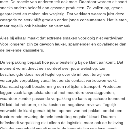
mee. De reactie van anderen telt ook mee. Daardoor worden dit soort
snacks anders beleefd dan gewone producten. Ze vallen op, geven
gesprekstof en maken nieuwsgierig. Dat verklaart waarom juist deze
categorie zo sterk blijft groeien onder jonge consumenten. Het is eten,
maar tegelijk ook beleving en vermaak.
Alles bij elkaar maakt dat extreme smaken voorlopig niet verdwijnen.
Voor jongeren zijn ze gewoon leuker, spannender en opvallender dan
de bekende klassiekers.
De verpakking bepaalt hoe jouw bestelling bij de klant aankomt. Dat
moment vormt direct een oordeel over jouw webshop. Een
beschadigde doos roept twijfel op over de inhoud, terwijl een
verzorgde verpakking vanaf het eerste contact vertrouwen wekt.
Daarnaast speelt bescherming een rol tijdens transport. Producten
leggen vaak lange afstanden af met meerdere overslagpunten,
waardoor zonder passende verpakking de kans op schade toeneemt.
Dit leidt tot retouren, extra kosten en negatieve reviews. Tegelijk
verwacht de klant gemak bij het openen van het pakket, omdat een
frustrerende ervaring de hele bestelling negatief kleurt. Daarom
beïnvloedt verpakking niet alleen de logistiek, maar ook de beleving.
Ook duurzaamheid speelt mee in de beoordeling van jouw merk,