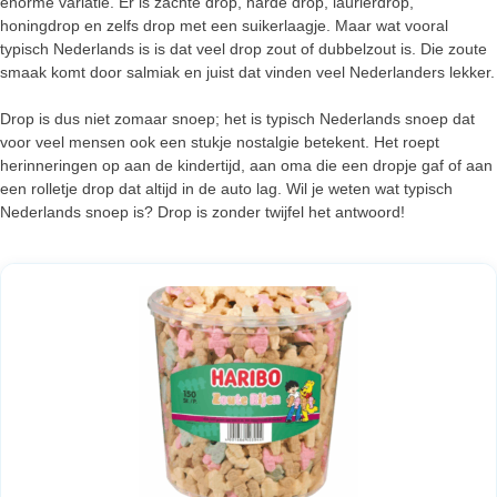
enorme variatie. Er is zachte drop, harde drop, laurierdrop,
honingdrop en zelfs drop met een suikerlaagje. Maar wat vooral
typisch Nederlands is is dat veel drop zout of dubbelzout is. Die zoute
smaak komt door salmiak en juist dat vinden veel Nederlanders lekker.
Drop is dus niet zomaar snoep; het is typisch Nederlands snoep dat
voor veel mensen ook een stukje nostalgie betekent. Het roept
herinneringen op aan de kindertijd, aan oma die een dropje gaf of aan
een rolletje drop dat altijd in de auto lag. Wil je weten wat typisch
Nederlands snoep is? Drop is zonder twijfel het antwoord!