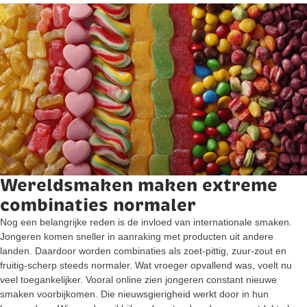
Wereldsmaken maken extreme
combinaties normaler
Nog een belangrijke reden is de invloed van internationale smaken.
Jongeren komen sneller in aanraking met producten uit andere
landen. Daardoor worden combinaties als zoet-pittig, zuur-zout en
fruitig-scherp steeds normaler. Wat vroeger opvallend was, voelt nu
veel toegankelijker. Vooral online zien jongeren constant nieuwe
smaken voorbijkomen. Die nieuwsgierigheid werkt door in hun