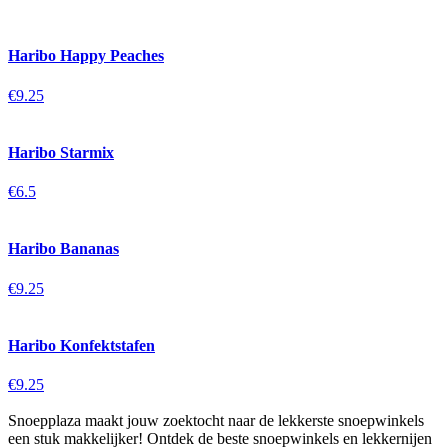
Haribo Happy Peaches
€9.25
Haribo Starmix
€6.5
Haribo Bananas
€9.25
Haribo Konfektstafen
€9.25
Snoepplaza maakt jouw zoektocht naar de lekkerste snoepwinkels
een stuk makkelijker! Ontdek de beste snoepwinkels en lekkernijen