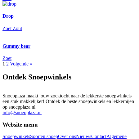
Drop
Zoet
Zout
Gummy bear
Zoet
1
2
Volgende »
Ontdek Snoepwinkels
Snoepplaza maakt jouw zoektocht naar de lekkerste snoepwinkels
een stuk makkelijker! Ontdek de beste snoepwinkels en lekkernijen
op snoepplaza.nl
info@snoepplaza.nl
Website menu
Snoepwinkels
Soorten snoep
Over ons
Nieuws
Contact
Algemene