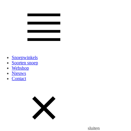
Snoepwinkels
Soorten snoep
Webshop
Nieuws
Contact
sluiten