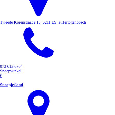
Tweede Korenstraatje 18, 5211 ES, s-Hertogenbosch
073 613 6764
Snoepwinkel
€
Snoepjesland