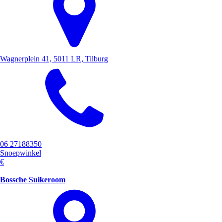
Wagnerplein 41, 5011 LR, Tilburg
06 27188350
Snoepwinkel
€
Bossche Suikeroom