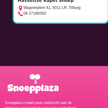
Hasseltse Kapel Snoep
Wagnerplein 41, 5011 LR, Tilburg
06 27188350
Snoepplaza maakt jouw zoektocht naar de
lekkerste snoepwinkels een stuk makkelijker!