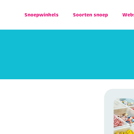
Snoepwinkels
Soorten snoep
Web