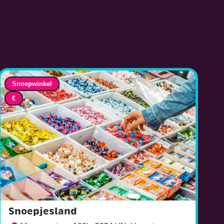
Snoepwinkel
€
Snoepjesland