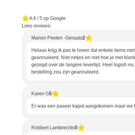
4,4
/ 5 op Google
Lees reviews:
Marion Peeten -Geraats
2
Helaas krijg ik pas te horen dat enkele items nie
geannuleerd. Niet netjes en niet hoe je met klant
gezegd over de langere levertijd. Heel logish n
bestelling zou zijn geannuleerd.
Karen G
5
Er was een paasei kapot aangekomen maar we h
Robbert Lambrechts
5