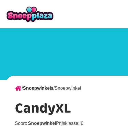
/
Snoepwinkels
/
Snoepwinkel
CandyXL
Soort:
Snoepwinkel
Prijsklasse:
€