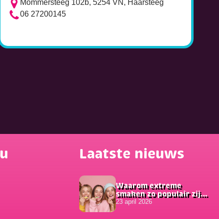
Mommersteeg 102b, 5254 VN, Haarsteeg
06 27200145
nu
Laatste nieuws
Waarom extreme
smaken zo populair zijn
onder jongeren
23 april 2026