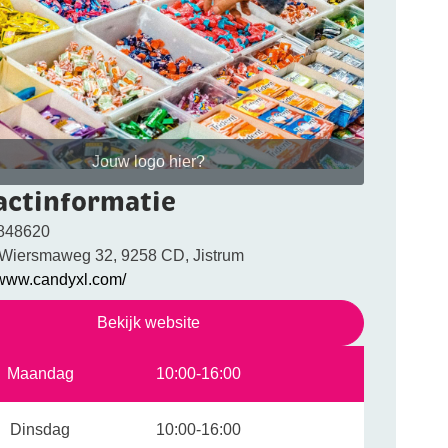
Jouw logo hier?
actinformatie
848620
 Wiersmaweg 32, 9258 CD, Jistrum
//www.candyxl.com/
Bekijk website
Maandag
10:00-16:00
Dinsdag
10:00-16:00