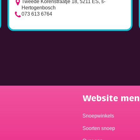
Tweede Korenstraatje 18, 5211 ES, s-
Hertogenbosch
073 613 6764
Website me
Snoepwinkels
Soorten snoep