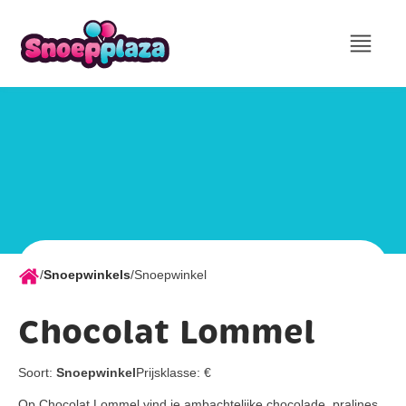
/
Snoepwinkels
/
Snoepwinkel
Chocolat Lommel
Soort:
Snoepwinkel
Prijsklasse:
€
Op Chocolat Lommel vind je ambachtelijke chocolade, pralines,