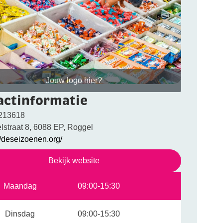
Jouw logo hier?
actinformatie
213618
lstraat 8, 6088 EP, Roggel
//deseizoenen.org/
Bekijk website
Maandag
09:00-15:30
Dinsdag
09:00-15:30