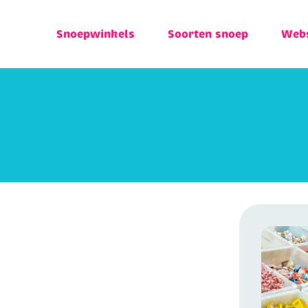
Snoepwinkels
Soorten snoep
Web