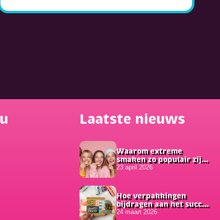
nu
Laatste nieuws
Waarom extreme
smaken zo populair zijn
onder jongeren
23 april 2026
Hoe verpakkingen
bijdragen aan het succes
van online bestellingen
24 maart 2026