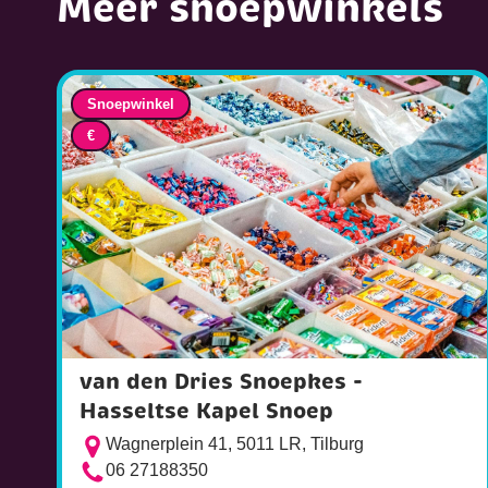
Meer snoepwinkels
Snoepwinkel
€
van den Dries Snoepkes -
Hasseltse Kapel Snoep
Wagnerplein 41, 5011 LR, Tilburg
06 27188350