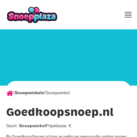
/
Snoepwinkels
/
Snoepwinkel
Goedkoopsnoep.nl
Soort:
Snoepwinkel
Prijsklasse:
€
Bij GoedkoopSnoep.nl kan je veilig en eenvoudig online snoep