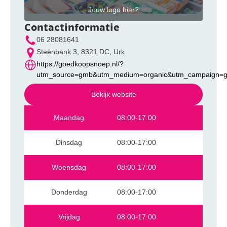
Jouw logo hier?
Contactinformatie
06 28081641
Steenbank 3, 8321 DC, Urk
https://goedkoopsnoep.nl/?
utm_source=gmb&utm_medium=organic&utm_campaign=
Bekijk website
Maandag
08:00-17:00
Dinsdag
08:00-17:00
Woensdag
08:00-17:00
Donderdag
08:00-17:00
Vrijdag
08:00-17:00