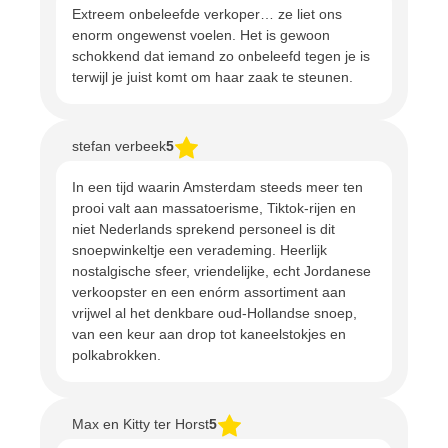
Extreem onbeleefde verkoper… ze liet ons
enorm ongewenst voelen. Het is gewoon
schokkend dat iemand zo onbeleefd tegen je is
terwijl je juist komt om haar zaak te steunen.
stefan verbeek
5
In een tijd waarin Amsterdam steeds meer ten
prooi valt aan massatoerisme, Tiktok-rijen en
niet Nederlands sprekend personeel is dit
snoepwinkeltje een verademing. Heerlijk
nostalgische sfeer, vriendelijke, echt Jordanese
verkoopster en een enórm assortiment aan
vrijwel al het denkbare oud-Hollandse snoep,
van een keur aan drop tot kaneelstokjes en
polkabrokken.
Max en Kitty ter Horst
5