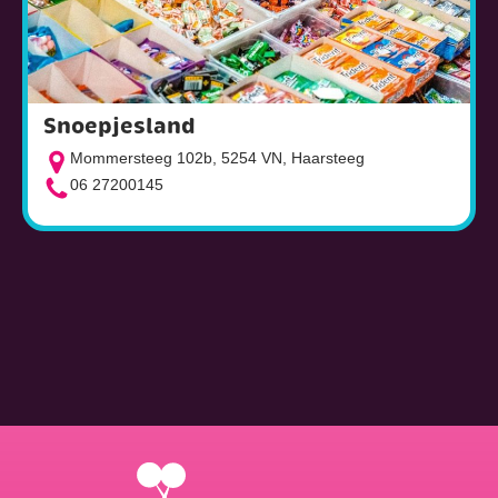
Snoepjesland
Mommersteeg 102b, 5254 VN, Haarsteeg
06 27200145