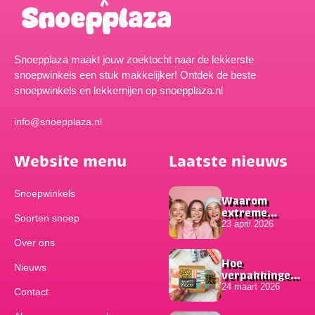
Snoepplaza maakt jouw zoektocht naar de lekkerste
snoepwinkels een stuk makkelijker! Ontdek de beste
snoepwinkels en lekkernijen op snoepplaza.nl
info@snoepplaza.nl
Website menu
Laatste nieuws
Snoepwinkels
Waarom
extreme
Soorten snoep
smaken zo
23 april 2026
populair zijn
Over ons
onder
jongeren
Hoe
Nieuws
verpakkingen
bijdragen aan
24 maart 2026
Contact
het succes van
online