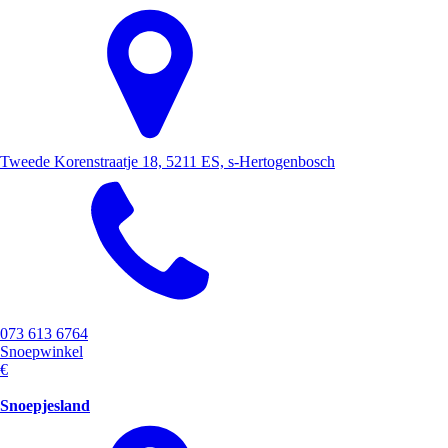
Tweede Korenstraatje 18, 5211 ES, s-Hertogenbosch
073 613 6764
Snoepwinkel
€
Snoepjesland