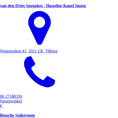
van den Dries Snoepkes - Hasseltse Kapel Snoep
Wagnerplein 41, 5011 LR, Tilburg
06 27188350
Snoepwinkel
€
Bossche Suikeroom