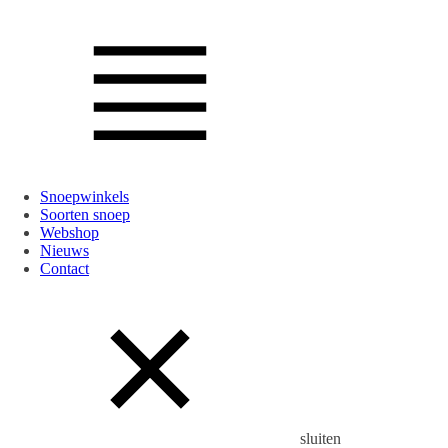
Snoepwinkels
Soorten snoep
Webshop
Nieuws
Contact
sluiten