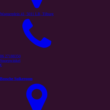
Wagnerplein 41, 5011 LR, Tilburg
06 27188350
Snoepwinkel
€
Bossche Suikeroom