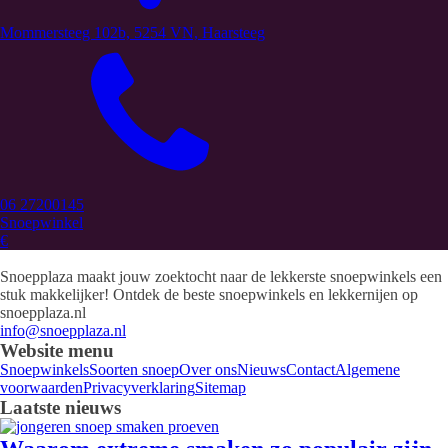
Mommersteeg 102b, 5254 VN, Haarsteeg
06 27200145
Snoepwinkel
€
Snoepplaza maakt jouw zoektocht naar de lekkerste snoepwinkels een
stuk makkelijker! Ontdek de beste snoepwinkels en lekkernijen op
snoepplaza.nl
info@snoepplaza.nl
Website menu
Snoepwinkels
Soorten snoep
Over ons
Nieuws
Contact
Algemene
voorwaarden
Privacyverklaring
Sitemap
Laatste nieuws