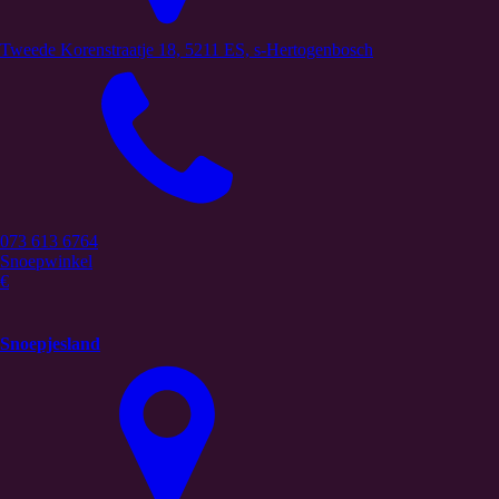
Tweede Korenstraatje 18, 5211 ES, s-Hertogenbosch
073 613 6764
Snoepwinkel
€
Snoepjesland