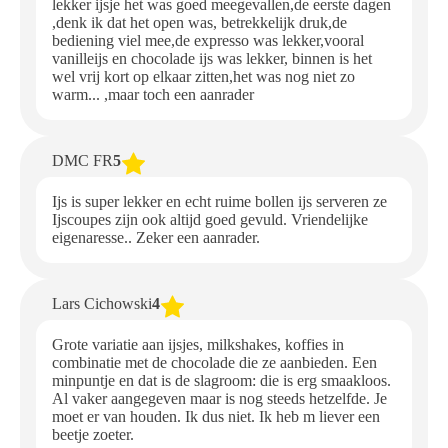
lekker ijsje het was goed meegevallen,de eerste dagen
,denk ik dat het open was, betrekkelijk druk,de
bediening viel mee,de expresso was lekker,vooral
vanilleijs en chocolade ijs was lekker, binnen is het
wel vrij kort op elkaar zitten,het was nog niet zo
warm... ,maar toch een aanrader
DMC FR
5
Ijs is super lekker en echt ruime bollen ijs serveren ze
Ijscoupes zijn ook altijd goed gevuld. Vriendelijke
eigenaresse.. Zeker een aanrader.
Lars Cichowski
4
Grote variatie aan ijsjes, milkshakes, koffies in
combinatie met de chocolade die ze aanbieden. Een
minpuntje en dat is de slagroom: die is erg smaakloos.
Al vaker aangegeven maar is nog steeds hetzelfde. Je
moet er van houden. Ik dus niet. Ik heb m liever een
beetje zoeter.