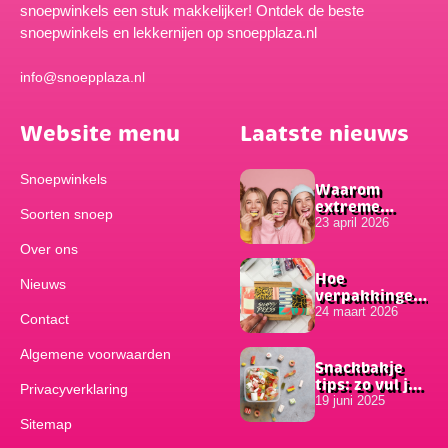
snoepwinkels een stuk makkelijker! Ontdek de beste
snoepwinkels en lekkernijen op snoepplaza.nl
info@snoepplaza.nl
Website menu
Laatste nieuws
Snoepwinkels
Waarom
extreme
Soorten snoep
smaken zo
23 april 2026
populair zijn
Over ons
onder
jongeren
Hoe
Nieuws
verpakkingen
bijdragen aan
24 maart 2026
Contact
het succes van
online
Algemene voorwaarden
bestellingen
Snackbakje
tips: zo vul je
Privacyverklaring
hem
19 juni 2025
Sitemap