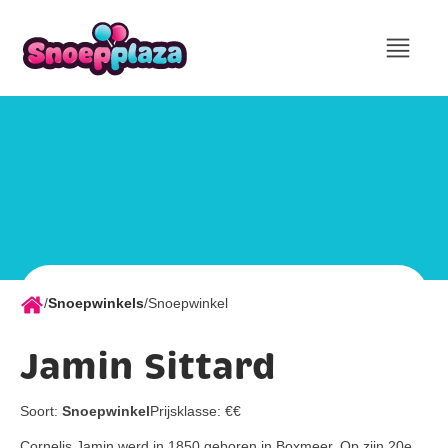
/
Snoepwinkels
/
Snoepwinkel
Jamin Sittard
Soort:
Snoepwinkel
Prijsklasse:
€€
Cornelis Jamin werd in 1850 geboren in Boxmeer. Op zijn 20e