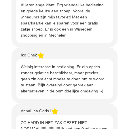
Al jarenlange klant. Erg vriendelijke bediening
en goede keuze aan snoep. Vooral de
winegums zijn mijn favoriet! Met een
spaarkaartje kan je sparen voor een gratis
zakje snoep. Er is ook één in Wijnegem
shopping en in Mechelen.
Iko Gns
2
Weinig interesse in bediening. Er zijn opties
zonder gelatine beschikbaar, maar precies
geen zin om echt moeite te doen om te woord
te staan. Blijft overeind door gebrek aan
alternatieven in de onmiddellijke omgeving :-)
AnnaLina Goris
1
ZO HARD IN HET ZAK GEZET NIET
NORMAAL!!!!!!!!!!!!!!!!! ik had een 0 willen geven