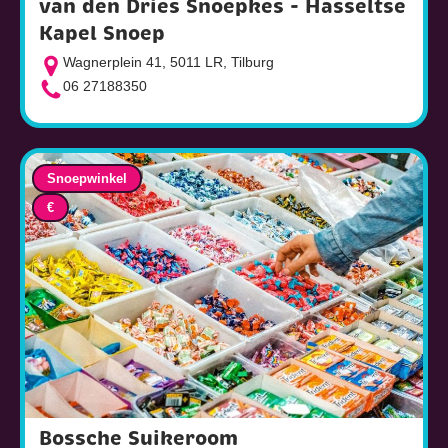
van den Dries Snoepkes - Hasseltse
Kapel Snoep
Wagnerplein 41, 5011 LR, Tilburg
06 27188350
Snoepwinkel
€
Bossche Suikeroom