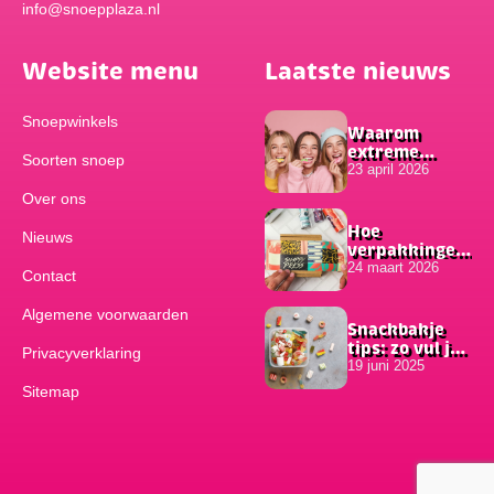
info@snoepplaza.nl
Website menu
Laatste nieuws
Snoepwinkels
Waarom
extreme
Soorten snoep
smaken zo
23 april 2026
populair zijn
Over ons
onder
jongeren
Hoe
Nieuws
verpakkingen
bijdragen aan
24 maart 2026
Contact
het succes van
online
Algemene voorwaarden
bestellingen
Snackbakje
tips: zo vul je
Privacyverklaring
hem
19 juni 2025
Sitemap