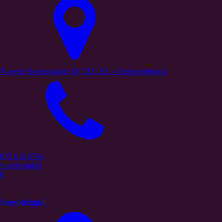
Tweede Korenstraatje 18, 5211 ES, s-Hertogenbosch
073 613 6764
Snoepwinkel
€
Snoepjesland