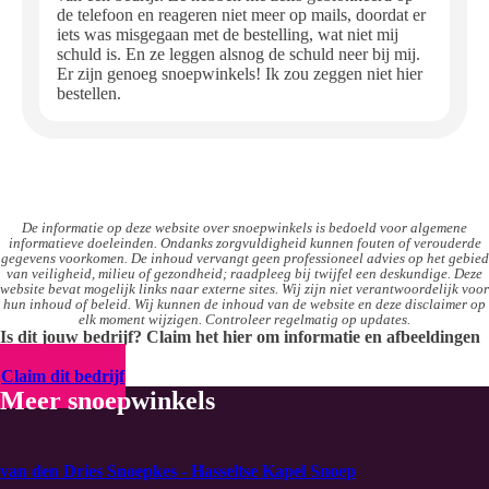
de telefoon en reageren niet meer op mails, doordat er
iets was misgegaan met de bestelling, wat niet mij
schuld is. En ze leggen alsnog de schuld neer bij mij.
Er zijn genoeg snoepwinkels! Ik zou zeggen niet hier
bestellen.
De informatie op deze website over snoepwinkels is bedoeld voor algemene
informatieve doeleinden. Ondanks zorgvuldigheid kunnen fouten of verouderde
gegevens voorkomen. De inhoud vervangt geen professioneel advies op het gebied
van veiligheid, milieu of gezondheid; raadpleeg bij twijfel een deskundige. Deze
website bevat mogelijk links naar externe sites. Wij zijn niet verantwoordelijk voor
hun inhoud of beleid. Wij kunnen de inhoud van de website en deze disclaimer op
elk moment wijzigen. Controleer regelmatig op updates.
Is dit jouw bedrijf? Claim het hier om informatie en afbeeldingen
te uploaden
Claim dit bedrijf
Meer snoepwinkels
van den Dries Snoepkes - Hasseltse Kapel Snoep