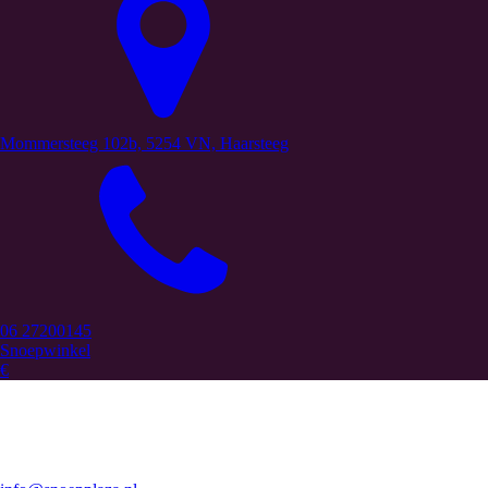
Mommersteeg 102b, 5254 VN, Haarsteeg
06 27200145
Snoepwinkel
€
Snoepplaza maakt jouw zoektocht naar de lekkerste snoepwinkels een
stuk makkelijker! Ontdek de beste snoepwinkels en lekkernijen op
snoepplaza.nl