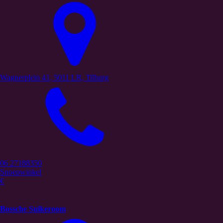
Wagnerplein 41, 5011 LR, Tilburg
06 27188350
Snoepwinkel
€
Bossche Suikeroom