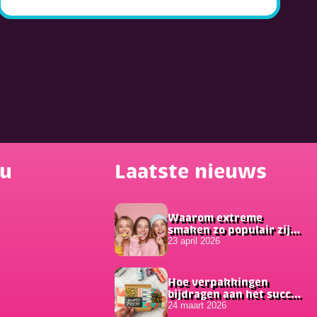
nu
Laatste nieuws
Waarom extreme
smaken zo populair zijn
onder jongeren
23 april 2026
Hoe verpakkingen
bijdragen aan het succes
van online bestellingen
24 maart 2026