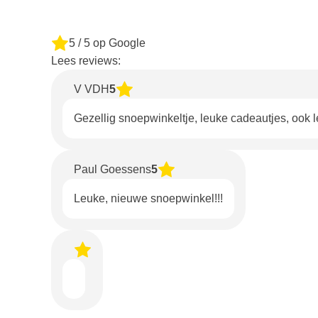
5
/ 5 op Google
Lees reviews:
V VDH
5
Gezellig snoepwinkeltje, leuke cadeautjes, ook 
Paul Goessens
5
Leuke, nieuwe snoepwinkel!!!