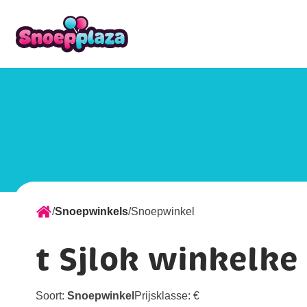
/
Snoepwinkels
/
Snoepwinkel
t Sjlok winkelke
Soort:
Snoepwinkel
Prijsklasse:
€