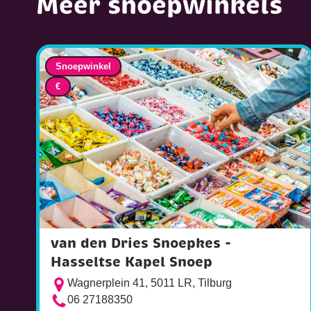
Meer snoepwinkels
Snoepwinkel
€
van den Dries Snoepkes -
Hasseltse Kapel Snoep
Wagnerplein 41, 5011 LR, Tilburg
06 27188350