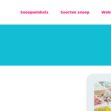
Snoepwinkels
Soorten snoep
Web