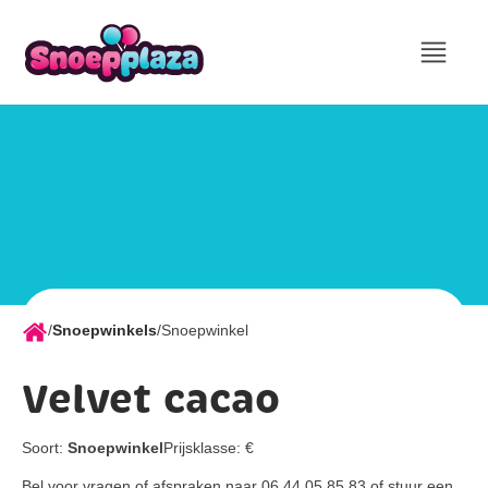
/
Snoepwinkels
/
Snoepwinkel
Velvet cacao
Soort:
Snoepwinkel
Prijsklasse:
€
Bel voor vragen of afspraken naar 06 44 05 85 83 of stuur een