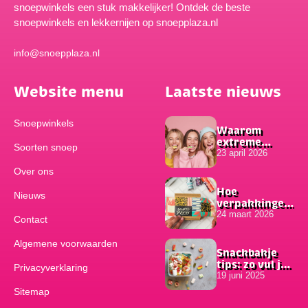
snoepwinkels een stuk makkelijker! Ontdek de beste
snoepwinkels en lekkernijen op snoepplaza.nl
info@snoepplaza.nl
Website menu
Laatste nieuws
Snoepwinkels
Waarom
extreme
Soorten snoep
smaken zo
23 april 2026
populair zijn
Over ons
onder
jongeren
Hoe
Nieuws
verpakkingen
bijdragen aan
24 maart 2026
Contact
het succes van
online
Algemene voorwaarden
bestellingen
Snackbakje
tips: zo vul je
Privacyverklaring
hem
19 juni 2025
Sitemap