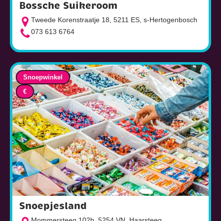
Bossche Suikeroom
Tweede Korenstraatje 18, 5211 ES, s-Hertogenbosch
073 613 6764
Snoepwinkel
€
Snoepjesland
Mommersteeg 102b, 5254 VN, Haarsteeg