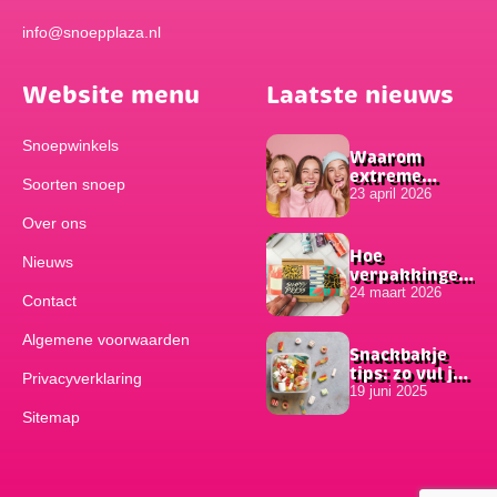
info@snoepplaza.nl
Website menu
Laatste nieuws
Snoepwinkels
Waarom
extreme
Soorten snoep
smaken zo
23 april 2026
populair zijn
Over ons
onder
jongeren
Hoe
Nieuws
verpakkingen
bijdragen aan
24 maart 2026
Contact
het succes van
online
Algemene voorwaarden
bestellingen
Snackbakje
tips: zo vul je
Privacyverklaring
hem
19 juni 2025
Sitemap