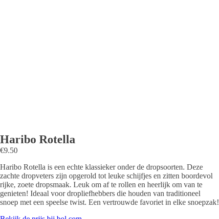
Haribo Rotella
€
9.50
Haribo Rotella is een echte klassieker onder de dropsoorten. Deze
zachte dropveters zijn opgerold tot leuke schijfjes en zitten boordevol
rijke, zoete dropsmaak. Leuk om af te rollen en heerlijk om van te
genieten! Ideaal voor dropliefhebbers die houden van traditioneel
snoep met een speelse twist. Een vertrouwde favoriet in elke snoepzak!
Bekijk de prijs bij bol.com