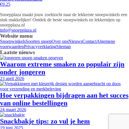
€9.25
Snoepplaza maakt jouw zoektocht naar de lekkerste snoepwinkels een
stuk makkelijker! Ontdek de beste snoepwinkels en lekkernijen op
snoepplaza.nl
info@snoepplaza.nl
Website menu
Snoepwinkels
Soorten snoep
Over ons
Nieuws
Contact
Algemene
voorwaarden
Privacyverklaring
Sitemap
Laatste nieuws
Waarom extreme smaken zo populair zijn
onder jongeren
23 april 2026
Hoe verpakkingen bijdragen aan het succes
van online bestellingen
24 maart 2026
Snackbakje tips: zo vul je hem
19 juni 2025