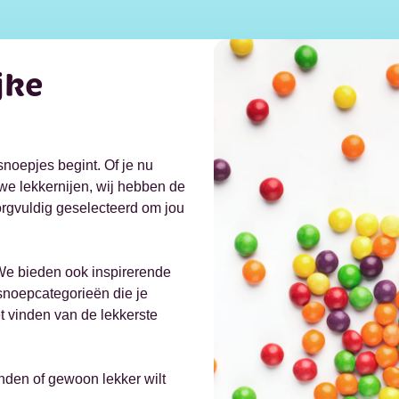
jke
noepjes begint. Of je nu
we lekkernijen, wij hebben de
orgvuldig geselecteerd om jou
 We bieden ook inspirerende
snoepcategorieën die je
t vinden van de lekkerste
inden of gewoon lekker wilt