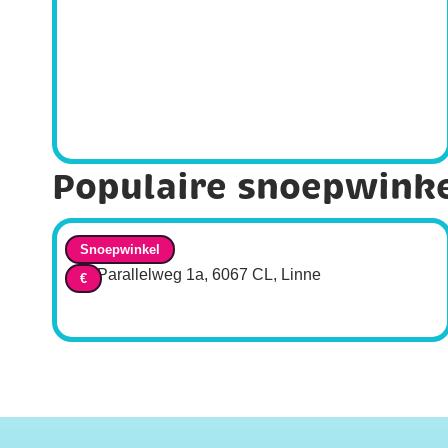
Populaire snoepwink
Candiez
Snoepwinkel
Parallelweg 1a, 6067 CL, Linne
€