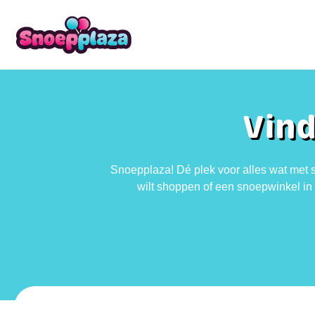
Vind
Snoepplaza! Dé plek voor alles wat met s
wilt shoppen of een snoepwinkel in j