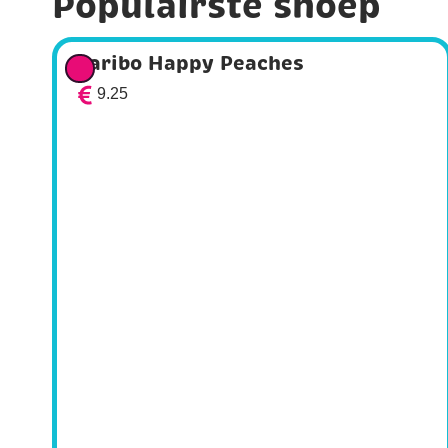
Populairste snoep
Haribo Happy Peaches
9.25