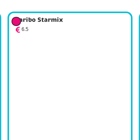
Haribo Starmix
6.5