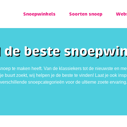
Snoepwinkels
Soorten snoep
Web
 de beste snoepwi
noep te maken heeft. Van de klassiekers tot de nieuwste en mees
e buurt zoekt, wij helpen je de beste te vinden! Laat je ook in
verschillende snoepcategorieën voor de ultieme zoete ervaring